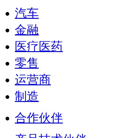
汽车
金融
医疗医药
零售
运营商
制造
合作伙伴