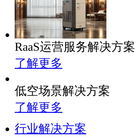
RaaS运营服务解决方案
了解更多
低空场景解决方案
了解更多
行业解决方案