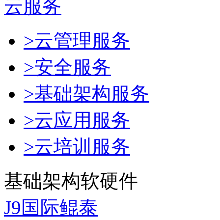
云服务
>云管理服务
>安全服务
>基础架构服务
>云应用服务
>云培训服务
基础架构软硬件
J9国际鲲泰