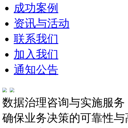
成功案例
资讯与活动
联系我们
加入我们
通知公告
数据治理咨询与实施服务
确保业务决策的可靠性与