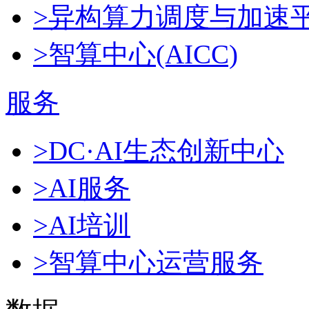
>异构算力调度与加速
>智算中心(AICC)
服务
>DC·AI生态创新中心
>AI服务
>AI培训
>智算中心运营服务