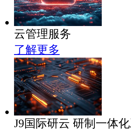
云管理服务
了解更多
J9国际研云 研制一体