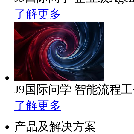
了解更多
J9国际问学 智能流程
了解更多
产品及解决方案