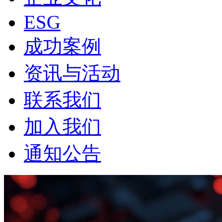
ESG
成功案例
资讯与活动
联系我们
加入我们
通知公告