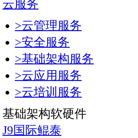
云服务
>云管理服务
>安全服务
>基础架构服务
>云应用服务
>云培训服务
基础架构软硬件
J9国际鲲泰