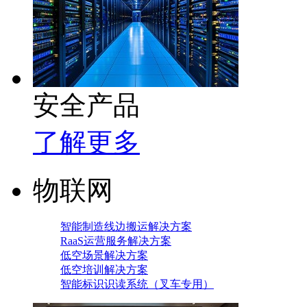
安全产品
了解更多
物联网
智能制造线边搬运解决方案
RaaS运营服务解决方案
低空场景解决方案
低空培训解决方案
智能标识识读系统（叉车专用）