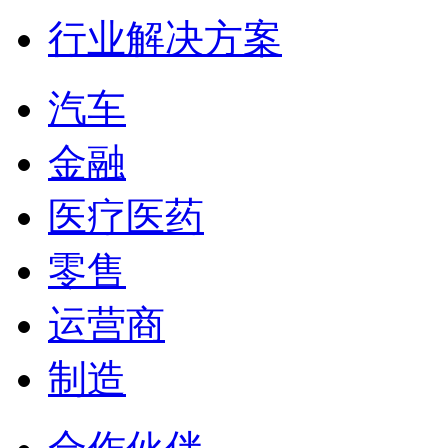
行业解决方案
汽车
金融
医疗医药
零售
运营商
制造