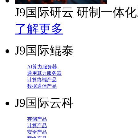
J9国际研云 研制一体
了解更多
J9国际鲲泰
AI算力服务器
通用算力服务器
计算终端产品
数据通信产品
J9国际云科
存储产品
计算产品
安全产品