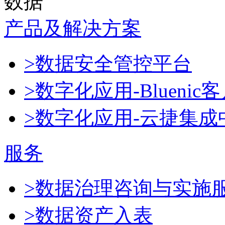
数据
产品及解决方案
>数据安全管控平台
>数字化应用-Blueni
>数字化应用-云捷集成
服务
>数据治理咨询与实施
>数据资产入表