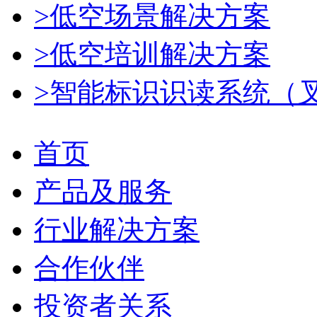
>低空场景解决方案
>低空培训解决方案
>智能标识识读系统（
首页
产品及服务
行业解决方案
合作伙伴
投资者关系