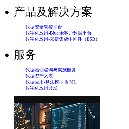
产品及解决方案
数据安全管控平台
数字化应用-Bluenic客户数据平台
数字化应用-云捷集成中间件（ESB）
服务
数据治理咨询与实施服务
数据资产入表
数据应用-算法模型 & ML
数字化应用开发