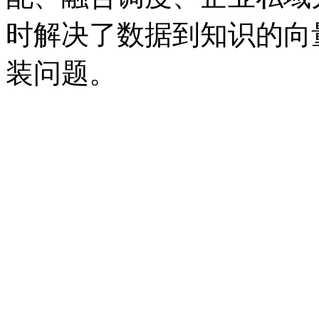
时解决了数据到知识的向
装问题。