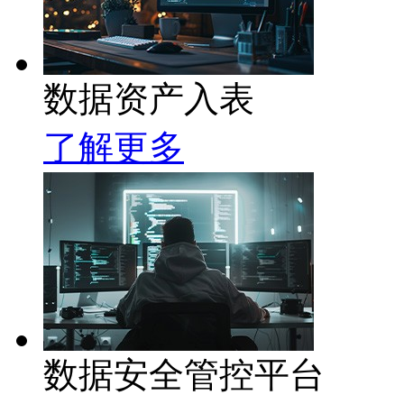
数据资产入表
了解更多
数据安全管控平台