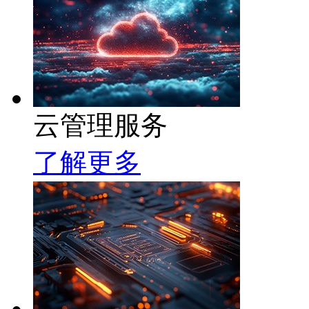
云管理服务
了解更多