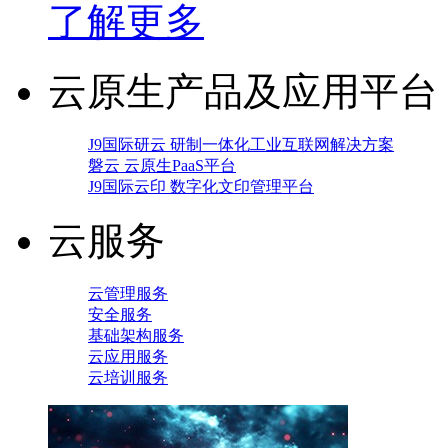
了解更多
云原生产品及应用平台
J9国际研云 研制一体化工业互联网解决方案
磐云 云原生PaaS平台
J9国际云印 数字化文印管理平台
云服务
云管理服务
安全服务
基础架构服务
云应用服务
云培训服务