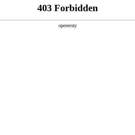
产品及服务
行业解决方案
合作伙伴
投资者关系
技公司的长期深度合作，构建起覆盖企业数字化转型全产业链、全生命
产品技术镜像。