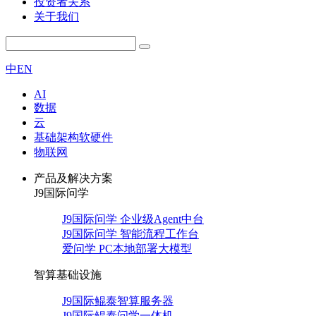
投资者关系
关于我们
中
EN
AI
数据
云
基础架构软硬件
物联网
产品及解决方案
J9国际问学
J9国际问学 企业级Agent中台
J9国际问学 智能流程工作台
爱问学 PC本地部署大模型
智算基础设施
J9国际鲲泰智算服务器
J9国际鲲泰问学一体机