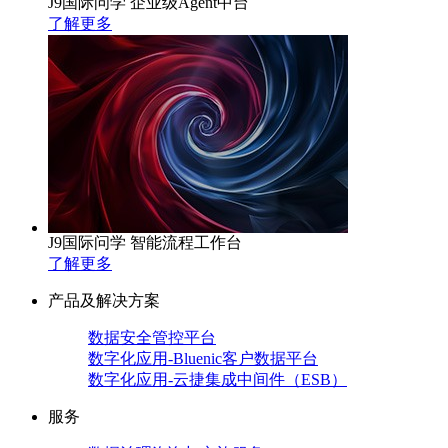
J9国际问学 企业级Agent中台
了解更多
J9国际问学 智能流程工作台
了解更多
产品及解决方案
数据安全管控平台
数字化应用-Bluenic客户数据平台
数字化应用-云捷集成中间件（ESB）
服务