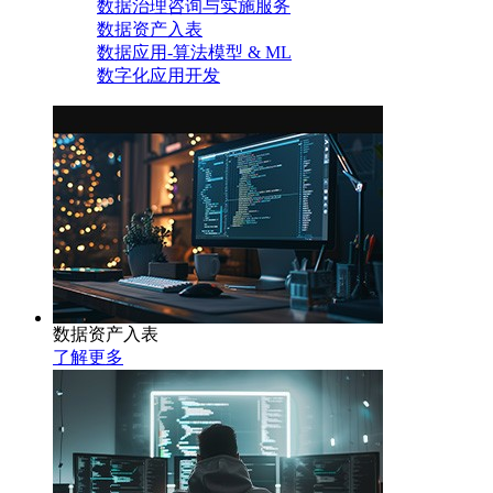
数据治理咨询与实施服务
数据资产入表
数据应用-算法模型 & ML
数字化应用开发
数据资产入表
了解更多