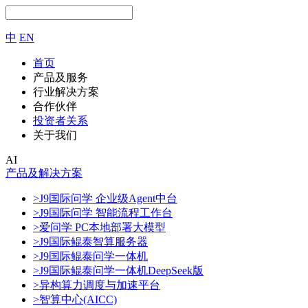
中
EN
首页
产品及服务
行业解决方案
合作伙伴
投资者关系
关于我们
AI
产品及解决方案
>J9国际问学 企业级Agent中台
>J9国际问学 智能流程工作台
>爱问学 PC本地部署大模型
>J9国际鲲泰智算服务器
>J9国际鲲泰问学一体机
>J9国际鲲泰问学一体机DeepSeek版
>异构算力调度与加速平台
>智算中心(AICC)