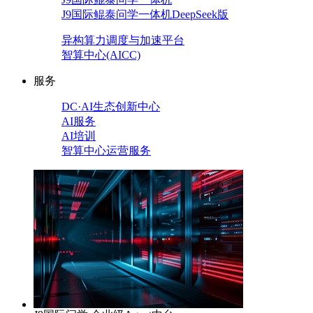
J9国际鲲泰问学一体机DeepSeek版
异构算力调度与加速平台
智算中心(AICC)
服务
DC·AI生态创新中心
AI服务
AI培训
智算中心运营服务