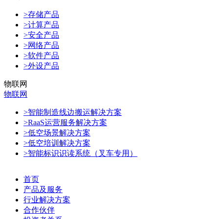
>存储产品
>计算产品
>安全产品
>网络产品
>软件产品
>外设产品
物联网
物联网
>智能制造线边搬运解决方案
>RaaS运营服务解决方案
>低空场景解决方案
>低空培训解决方案
>智能标识识读系统（叉车专用）
首页
产品及服务
行业解决方案
合作伙伴