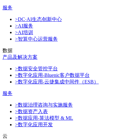
服务
>DC·AI生态创新中心
>AI服务
>AI培训
>智算中心运营服务
数据
产品及解决方案
>数据安全管控平台
>数字化应用-Bluenic客户数据平台
>数字化应用-云捷集成中间件（ESB）
服务
>数据治理咨询与实施服务
>数据资产入表
>数据应用-算法模型 & ML
>数字化应用开发
云