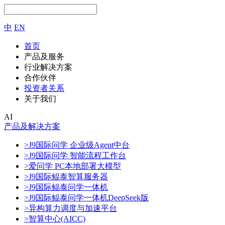
中
EN
首页
产品及服务
行业解决方案
合作伙伴
投资者关系
关于我们
AI
产品及解决方案
>J9国际问学 企业级Agent中台
>J9国际问学 智能流程工作台
>爱问学 PC本地部署大模型
>J9国际鲲泰智算服务器
>J9国际鲲泰问学一体机
>J9国际鲲泰问学一体机DeepSeek版
>异构算力调度与加速平台
>智算中心(AICC)