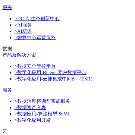
服务
>DC·AI生态创新中心
>AI服务
>AI培训
>智算中心运营服务
数据
产品及解决方案
>数据安全管控平台
>数字化应用-Bluenic客户数据平台
>数字化应用-云捷集成中间件（ESB）
服务
>数据治理咨询与实施服务
>数据资产入表
>数据应用-算法模型 & ML
>数字化应用开发
云