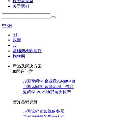
投资者关系
关于我们
中
EN
AI
数据
云
基础架构软硬件
物联网
产品及解决方案
J9国际问学
J9国际问学 企业级Agent中台
J9国际问学 智能流程工作台
爱问学 PC本地部署大模型
智算基础设施
J9国际鲲泰智算服务器
J9国际鲲泰问学一体机