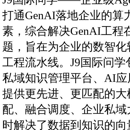
打通GenAI落地企业的算力
素，综合解决GenAI工程在
题，旨在为企业的数智
工程流水线。J9国际问学包
私域知识管理平台、AI
提供更先进、更匹配的大
配、融合调度、企业
时解决了数据到知识的向