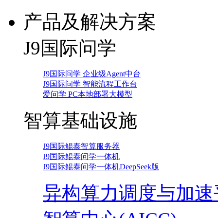
产品及解决方案
J9国际问学
J9国际问学 企业级Agent中台
J9国际问学 智能流程工作台
爱问学 PC本地部署大模型
智算基础设施
J9国际鲲泰智算服务器
J9国际鲲泰问学一体机
J9国际鲲泰问学一体机DeepSeek版
异构算力调度与加速