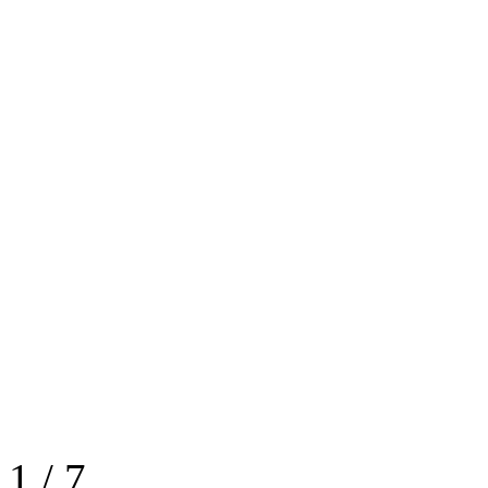
1
/
7