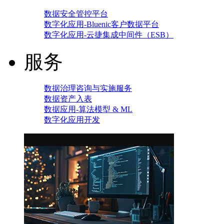
数据安全管控平台
数字化应用-Bluenic客户数据平台
数字化应用-云捷集成中间件（ESB）
服务
数据治理咨询与实施服务
数据资产入表
数据应用-算法模型 & ML
数字化应用开发