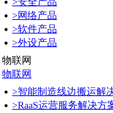
>安全产品
>网络产品
>软件产品
>外设产品
物联网
物联网
>智能制造线边搬运解
>RaaS运营服务解决方