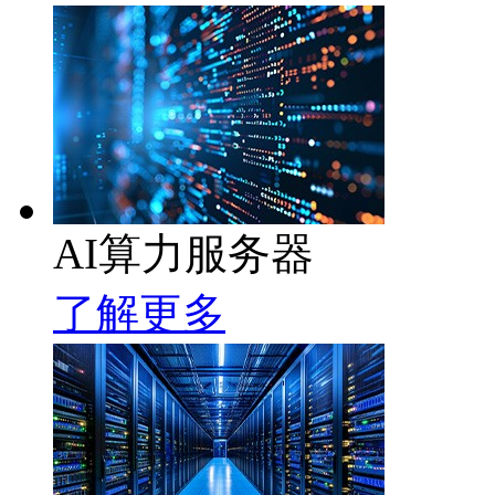
AI算力服务器
了解更多