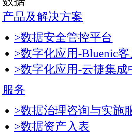
数据
产品及解决方案
>数据安全管控平台
>数字化应用-Blueni
>数字化应用-云捷集成
服务
>数据治理咨询与实施
>数据资产入表