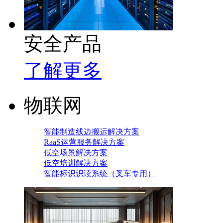
安全产品
了解更多
物联网
智能制造线边搬运解决方案
RaaS运营服务解决方案
低空场景解决方案
低空培训解决方案
智能标识识读系统（叉车专用）