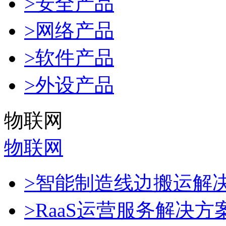
>安全产品
>网络产品
>软件产品
>外设产品
物联网
物联网
>智能制造线边搬运解
>RaaS运营服务解决方