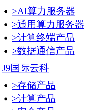
>AI算力服务器
>通用算力服务器
>计算终端产品
>数据通信产品
J9国际云科
>存储产品
>计算产品