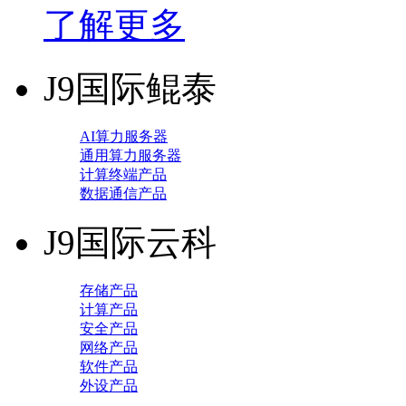
了解更多
J9国际鲲泰
AI算力服务器
通用算力服务器
计算终端产品
数据通信产品
J9国际云科
存储产品
计算产品
安全产品
网络产品
软件产品
外设产品