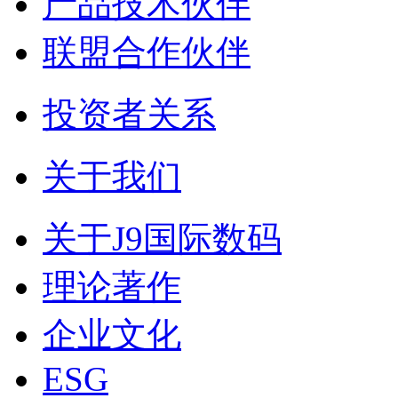
产品技术伙伴
联盟合作伙伴
投资者关系
关于我们
关于J9国际数码
理论著作
企业文化
ESG