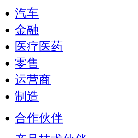
汽车
金融
医疗医药
零售
运营商
制造
合作伙伴