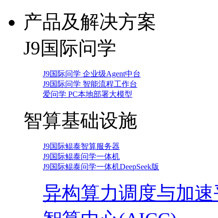
产品及解决方案
J9国际问学
J9国际问学 企业级Agent中台
J9国际问学 智能流程工作台
爱问学 PC本地部署大模型
智算基础设施
J9国际鲲泰智算服务器
J9国际鲲泰问学一体机
J9国际鲲泰问学一体机DeepSeek版
异构算力调度与加速