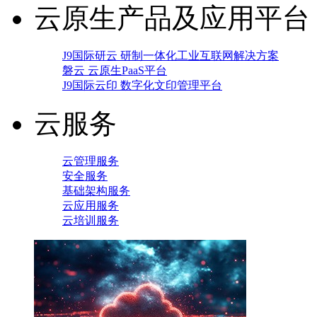
云原生产品及应用平台
J9国际研云 研制一体化工业互联网解决方案
磐云 云原生PaaS平台
J9国际云印 数字化文印管理平台
云服务
云管理服务
安全服务
基础架构服务
云应用服务
云培训服务