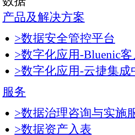
数据
产品及解决方案
>数据安全管控平台
>数字化应用-Blueni
>数字化应用-云捷集成
服务
>数据治理咨询与实施
>数据资产入表