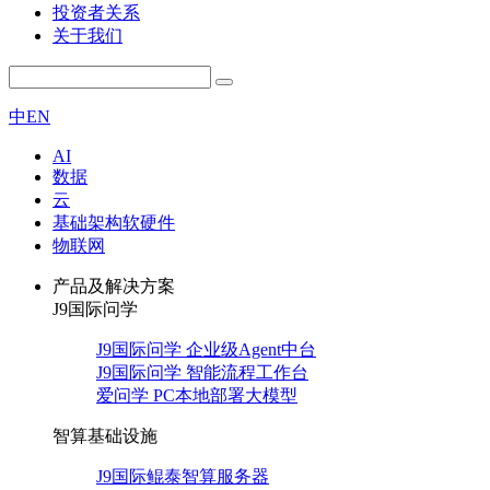
投资者关系
关于我们
中
EN
AI
数据
云
基础架构软硬件
物联网
产品及解决方案
J9国际问学
J9国际问学 企业级Agent中台
J9国际问学 智能流程工作台
爱问学 PC本地部署大模型
智算基础设施
J9国际鲲泰智算服务器