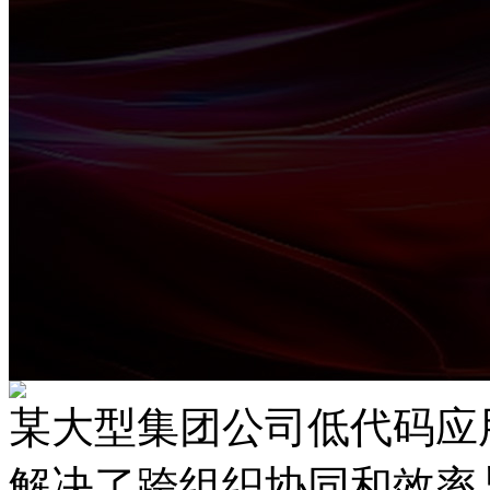
某大型集团公司低代码应
解决了跨组织协同和效率