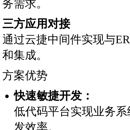
务需求。
三方应用对接
通过云捷中间件实现与E
和集成。
方案优势
快速敏捷开发：
低代码平台实现业务系统
发效率。