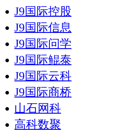
J9国际控股
J9国际信息
J9国际问学
J9国际鲲泰
J9国际云科
J9国际商桥
山石网科
高科数聚