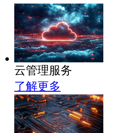
云管理服务
了解更多