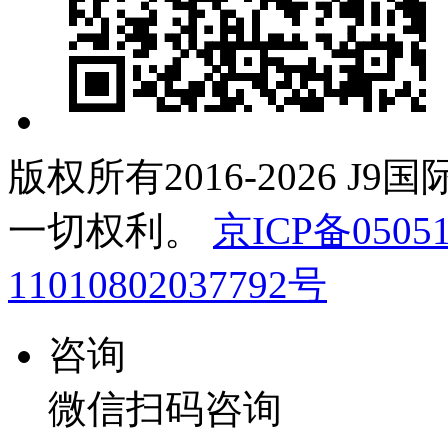
版权所有2016-2026 J
一切权利。
京ICP备05051
11010802037792号
咨询
微信扫码咨询