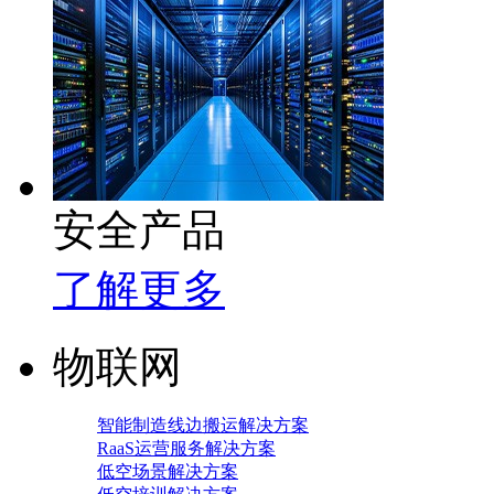
安全产品
了解更多
物联网
智能制造线边搬运解决方案
RaaS运营服务解决方案
低空场景解决方案