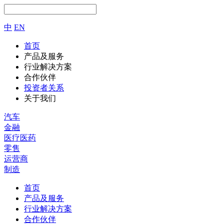
中
EN
首页
产品及服务
行业解决方案
合作伙伴
投资者关系
关于我们
汽车
金融
医疗医药
零售
运营商
制造
首页
产品及服务
行业解决方案
合作伙伴